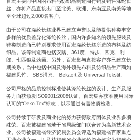
百宏主要向中国的布料与纺织品制造商行销及销售涤纶长
丝，亦将产品直接出口至北美、欧洲、东南亚及南美等地
至全球超过2,000名客户。
由于公司在涤纶长丝业界已建立声誉以及能提供种类丰富
多样的优质差异化涤纶长丝，国内许多知名的领先服装及
鞋类制造商已特别要求使用百宏涤纶长丝所造的布料及纺
织品。该等制造商包括安踏、361度、特步、匹克、利
郎、七匹狼及劲霸。另外，百宏集与直接客户亦已建立长
期关系，当中包括中国及海外领先布料及纺织品生产商如
福建凤竹、 SBS浔兴、 Bekaert 及 Universal Tekstil。
公司严格的品质控制标准使其涤纶长丝的设计、生产及服
务方面获颁发ISO9001:2008认证。百宏集亦获准使用国际
认可的“Oeko-Tex”标志，以示通过有害物质检测。
公司持续于研发及商业化的努力获得政府团体及业界多项
殊荣。百宏被福建省若干省局级部门联合评为高新技术企
业。公司被福建省经济贸易委员会评选为福建省百家重点
工业企业之一，以及获福建省企业评价协会评定为福建企